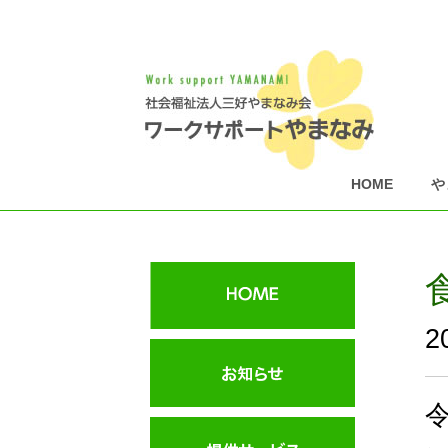
HOME
や
2