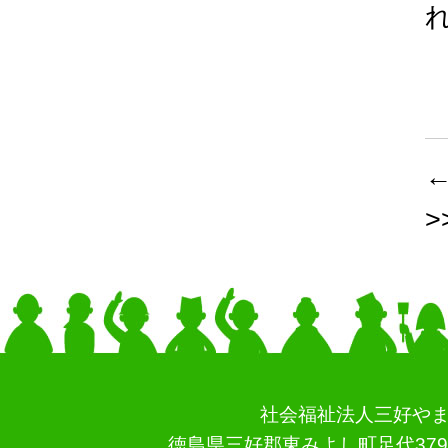
>
社会福祉法人三好やま
徳島県三好郡東みよし町足代3796-3 TEL